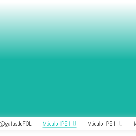
 @gafasdeFOL
Módulo IPE I
Módulo IPE II