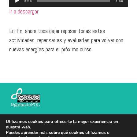
00:00
00:00
de
Ir a descargar
audio
En fin, ahora toca dejar reposar todas estas
actividades, repensarlas y evaluarlas para volver con
nuevas energías para el próximo curso.
Puedes compartir, con la atribución adecuada, sin
Utilizamos cookies para ofrecerte la mejor experiencia en
propósitos comerciales y sin derivadas (salvo
nuestra web.
Puedes aprender más sobre qué cookies utilizamos o
materiales que señalen expresamente que puedes