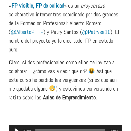
«
FP visible, FP de calidad
» es un
proyectazo
colaborativo intercentros coordinado por dos grandes
de la Formación Profesional: Alberto Romero
(
@AlbertoPTFP
) y Patry Santos (
@Patrysa10
). El
nombre del proyecto ya lo dice todo: FP en estado
puro.
Claro, si dos profesionales como ellos te invitan a
colaborar… ¿cómo vas a decir que no?
Así que
este curso he perdido las vergüenzas (si es que aún
me quedaba alguna
) y estuvimos conversando un
ratito sobre las
Aulas de Emprendimiento
.
Reproductor
00:00
00:00