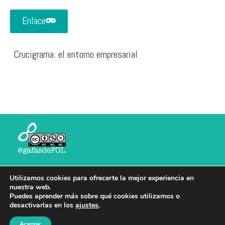
Enlace
Crucigrama: el entorno empresarial
Puedes compartir, con la atribución adecuada, sin
Utilizamos cookies para ofrecerte la mejor experiencia en
propósitos comerciales y sin derivadas (salvo
nuestra web.
Puedes aprender más sobre qué cookies utilizamos o
materiales que señalen expresamente que puedes
desactivarlas en los
ajustes
.
compartir con la misma licencia)
Aceptar